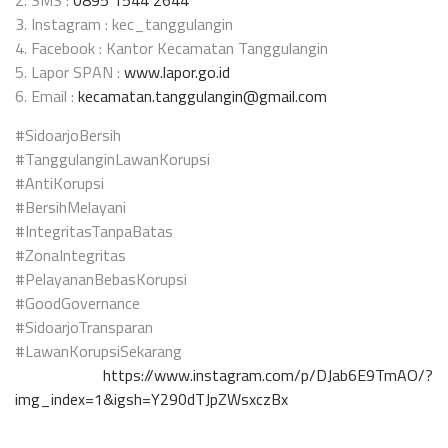
3. Instagram : kec_tanggulangin
4. Facebook : Kantor Kecamatan Tanggulangin
5. Lapor SPAN :
www.lapor.go.id
6. Email :
kecamatan.tanggulangin@gmail.com
#SidoarjoBersih
#TanggulanginLawanKorupsi
#AntiKorupsi
#BersihMelayani
#IntegritasTanpaBatas
#ZonaIntegritas
#PelayananBebasKorupsi
#GoodGovernance
#SidoarjoTransparan
#LawanKorupsiSekarang
https://www.instagram.com/p/DJab6E9TmAO/?
img_index=1&igsh=Y290dTJpZWsxczBx